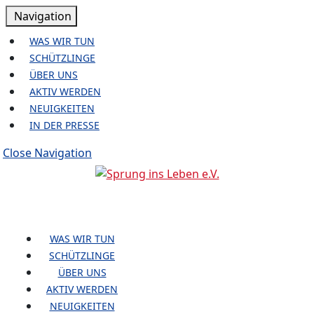
Zum
Navigation
Navigation
Inhalt
springen
WAS WIR TUN
Skip
SCHÜTZLINGE
to
ÜBER UNS
Content
AKTIV WERDEN
NEUIGKEITEN
IN DER PRESSE
Close
Close Navigation
Navigation
Facebook
Youtube
WAS WIR TUN
SCHÜTZLINGE
ÜBER UNS
AKTIV WERDEN
NEUIGKEITEN