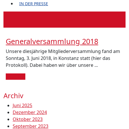
IN DER PRESSE
Spenden-
Spenden
Button
General
Generalversammlung 2018
2018
Unsere diesjährige Mitgliederversammlung fand am
Sonntag, 3. Juni 2018, in Konstanz statt (hier das
Protokoll). Dabei haben wir über unsere ...
Read
Read Full
Full
Archiv
Juni 2025
Dezember 2024
Oktober 2023
September 2023