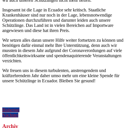
wir auch unseren Schützlingen nicht mehr helfen.
Insgesamt ist die Lage in Ecuador sehr kritisch. Staatliche
Krankenhäuser sind nur noch in der Lage, lebensnotwendige
Operationen durchzuführen und darunter leiden auch unsere
Schützlinge. Das Land ist in vielen Bereichen auf Importware
angewiesen und diese hat ihren Preis.
Wir setzen alles daran unsere Hilfe weiter fortsetzen zu können und
benötigen dafür einmal mehr Ihre Unterstützung, denn auch wir
mussten in diesem Jahr aufgrund der Coronaverordungen auf viele
öffentlichkeitswirksame und spendenaquirierende Veranstaltungen
verzichten.
Wir freuen uns in diesem turbulenten, anstrengendem und
kräftzehrendem Jahr daher umso mehr um eine kleine Spende für
unsere Schützlinge in Ecuador. Bleiben Sie gesund!
Beitragsnavigation
Vorherigen
Bisherige
Nächster
Post:
Nächster
Beitrag:
Archiv