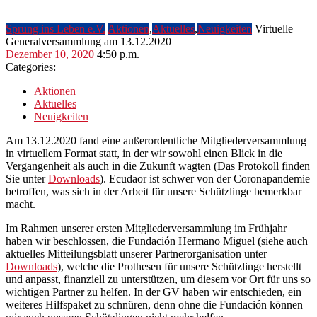
Sprung ins Leben e.V.
Aktionen
,
Aktuelles
,
Neuigkeiten
Virtuelle
Generalversammlung am 13.12.2020
Dezember
Dezember 10, 2020
4:50 p.m.
10,
Categories:
2020
Aktionen
Aktuelles
Neuigkeiten
Am 13.12.2020 fand eine außerordentliche Mitgliederversammlung
in virtuellem Format statt, in der wir sowohl einen Blick in die
Vergangenheit als auch in die Zukunft wagten (Das Protokoll finden
Sie unter
Downloads
). Ecudaor ist schwer von der Coronapandemie
betroffen, was sich in der Arbeit für unsere Schützlinge bemerkbar
macht.
Im Rahmen unserer ersten Mitgliederversammlung im Frühjahr
haben wir beschlossen, die Fundación Hermano Miguel (siehe auch
aktuelles Mitteilungsblatt unserer Partnerorganisation unter
Downloads
), welche die Prothesen für unsere Schützlinge herstellt
und anpasst, finanziell zu unterstützen, um diesem vor Ort für uns so
wichtigen Partner zu helfen. In der GV haben wir entschieden, ein
weiteres Hilfspaket zu schnüren, denn ohne die Fundación können