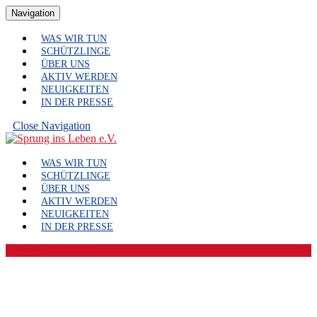
Zum
Navigation
Navigation
Inhalt
springen
WAS WIR TUN
Skip
SCHÜTZLINGE
to
ÜBER UNS
Content
AKTIV WERDEN
NEUIGKEITEN
IN DER PRESSE
Close
Close Navigation
Navigation
Facebook
Youtube
WAS WIR TUN
SCHÜTZLINGE
ÜBER UNS
AKTIV WERDEN
NEUIGKEITEN
IN DER PRESSE
Spenden-
Spenden
Button
Virtuelle Generalversammlung
am 13.12.2020