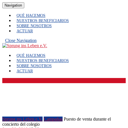
Skip
Navigation
Navigation
to
content
QUÉ HACEMOS
Skip
NUESTROS BENEFICIARIOS
to
SOBRE NOSOTROS
Content
ACTUAR
Close
Close Navigation
Navigation
Facebook
YouTube
QUÉ HACEMOS
NUESTROS BENEFICIARIOS
SOBRE NOSOTROS
ACTUAR
Botón
Spenden
Donar
Puesto de venta durante el
concierto del colegio
Sprung ins Leben e.V.
Campañas
Puesto de venta durante el
concierto del colegio