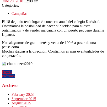
June
June 20, 2010
12:00 am
20,
Categories:
2010
Campañas
El 18 de junio tenía lugar el concierto anual del colegio Karlsbad.
Obteníamos la posibilidad de hacer publicidad para nuestra
organización y de vender mercancía con un puesto pequeño durante
la pausa.
Nos alegramos de gran interés y venta de 100 € a pesar de una
pausa corta.
Muchas gracias a la dirección. Confiamos en mas eventualidades de
cooperación.
Post
Publicación
Previo
anterior:
Publicación
Próximo
navigation
siguiente:
Archivo
February 2023
September 2015
August 2015